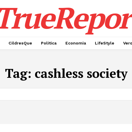
TrueRepor
CildresQue
Politica
Economia
LifeStyle
Ver
Tag:
cashless society