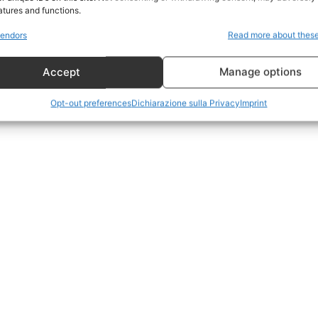
CildresQue
atures and functions.
Politica
endors
Read more about thes
Economia
Accept
Manage options
LifeStyle
Vero Green
Opt-out preferences
Dichiarazione sulla Privacy
Imprint
Donazione
 ORA