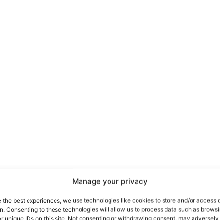
port
 sono le
TrueReport
ie
Manage your privacy
Home
e the best experiences, we use technologies like cookies to store and/or access 
on. Consenting to these technologies will allow us to process data such as brows
Geopolitica
r unique IDs on this site. Not consenting or withdrawing consent, may adversely 