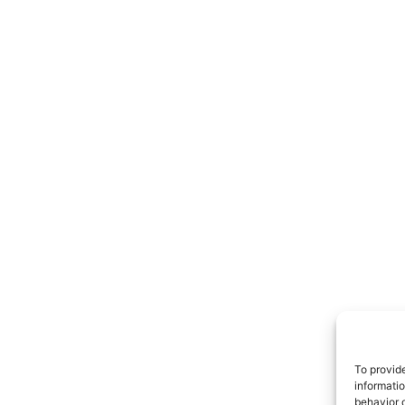
TrueRe
I cittadini
notiz
To provid
informati
behavior o