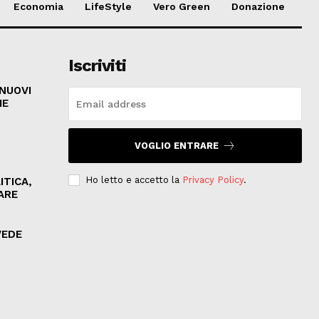
Economia
LifeStyle
Vero Green
Donazione
Iscriviti
 NUOVI
HE
VOGLIO ENTRARE
Ho letto e accetto la
Privacy Policy
.
ITICA,
ARE
VEDE