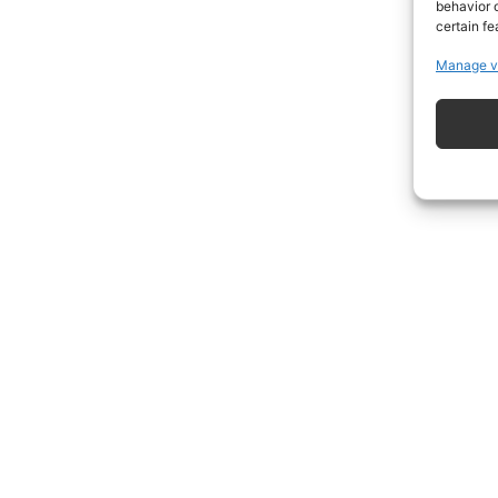
behavior o
certain fe
Manage v
ISCRIVITI