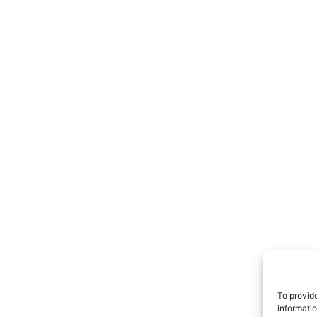
TrueRe
I cittadini
notiz
To provid
informati