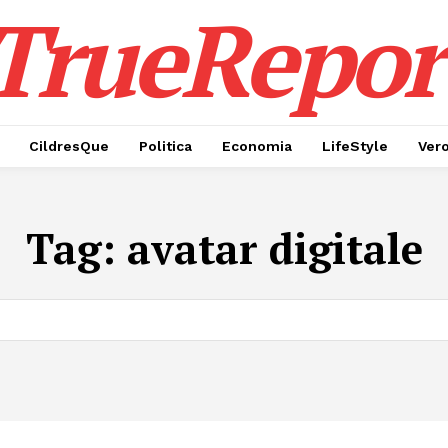
TrueRepor
CildresQue
Politica
Economia
LifeStyle
Ver
Tag:
avatar digitale