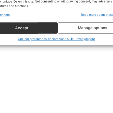
r unique IDs on this site. Not consenting or withdrawing consent, may adversely 
CildresQue
atures and functions.
Politica
endors
Read more about thes
Economia
Accept
Manage options
LifeStyle
Vero Green
Opt-out preferences
Dichiarazione sulla Privacy
Imprint
Donazione
 ORA