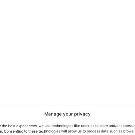
port
 sono le
TrueReport
ie
Manage your privacy
Home
e the best experiences, we use technologies like cookies to store and/or access 
on. Consenting to these technologies will allow us to process data such as brows
Geopolitica