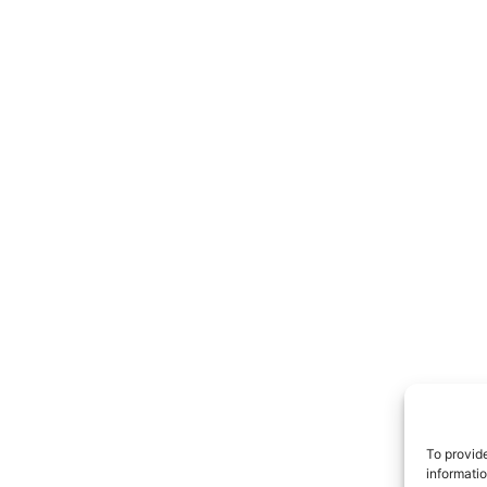
TrueRe
I cittadini
notiz
To provid
informati