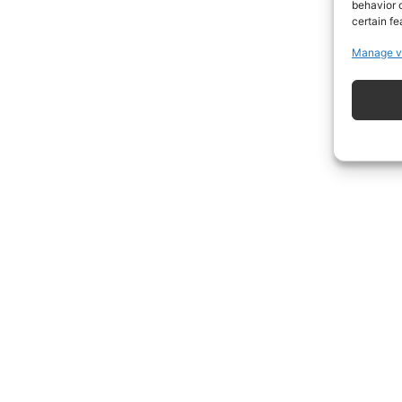
behavior o
certain fe
Manage v
ISCRIVITI