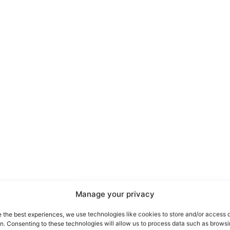
port
 sono le
TrueReport
ie
Manage your privacy
Home
e the best experiences, we use technologies like cookies to store and/or access 
on. Consenting to these technologies will allow us to process data such as brows
Geopolitica