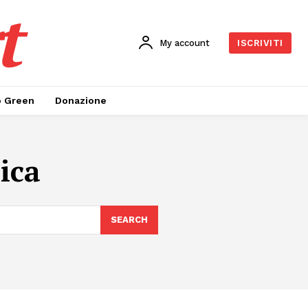
t
My account
ISCRIVITI
o Green
Donazione
ica
SEARCH