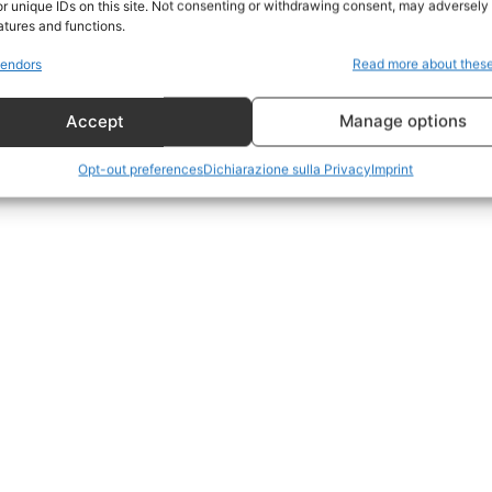
r unique IDs on this site. Not consenting or withdrawing consent, may adversely 
CildresQue
atures and functions.
Politica
endors
Read more about thes
Economia
Accept
Manage options
LifeStyle
Vero Green
Opt-out preferences
Dichiarazione sulla Privacy
Imprint
Donazione
 ORA