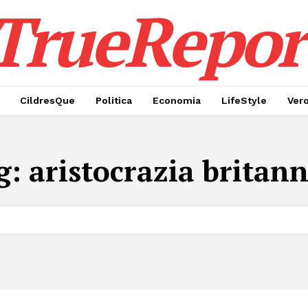
TrueRepor
CildresQue
Politica
Economia
LifeStyle
Ver
g:
aristocrazia britann