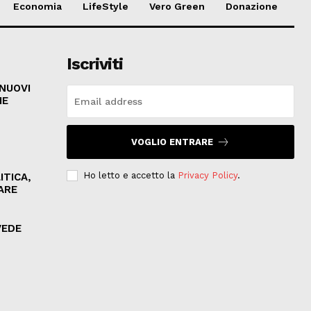
Economia
LifeStyle
Vero Green
Donazione
Iscriviti
 NUOVI
HE
VOGLIO ENTRARE
Ho letto e accetto la
Privacy Policy
.
ITICA,
ARE
VEDE