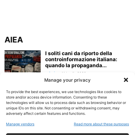
AIEA
I soliti cani da riporto della
controinformazione italiana:
quando la propaganda...
admin
-
11 Luglio 2026
Manage your privacy
TRUMP E IRAN FIRMANO
To provide the best experiences, we use technologies like cookies to
L’ACCORDO: LA GUERRA SI
store and/or access device information. Consenting to these
FERMA, LE SANZIONI...
technologies will allow us to process data such as browsing behavior or
admin
-
unique IDs on this site. Not consenting or withdrawing consent, may
18 Giugno 2026
adversely affect certain features and functions.
IRAN E STATI UNITI VERSO UN
Manage vendors
Read more about these purposes
ACCORDO? DA TASS