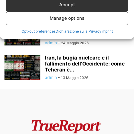
L’INDISCREZIONE CHE...
Accept
admin
-
12 Giugno 2026
Manage options
Il Memorandum USA-Iran Nasce
Già in Crisi: Le Contraddizioni
Opt-out preferences
Dichiarazione sulla Privacy
Imprint
Irreversibili della...
admin
-
24 Maggio 2026
Iran, la bugia nucleare e il
fallimento dell’Occidente: come
Teheran è...
admin
-
13 Maggio 2026