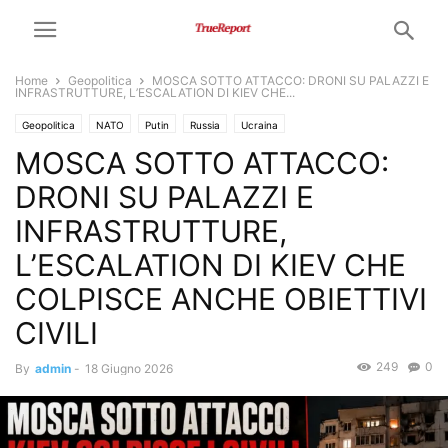
Home
Geopolitica
MOSCA SOTTO ATTACCO: DRONI SU PALAZZI E
INFRASTRUTTURE, L’ESCALATION DI KIEV CHE...
Geopolitica
NATO
Putin
Russia
Ucraina
MOSCA SOTTO ATTACCO:
DRONI SU PALAZZI E
INFRASTRUTTURE,
L’ESCALATION DI KIEV CHE
COLPISCE ANCHE OBIETTIVI
CIVILI
249
0
By
admin
-
18 Giugno 2026