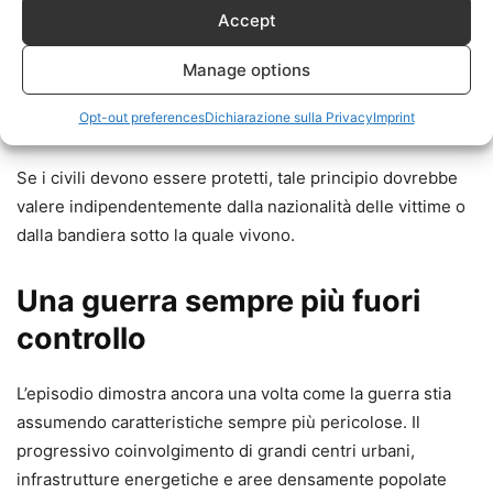
attenzione mediatica.
Accept
Questo doppio standard alimenta ulteriormente la
Manage options
polarizzazione e rende sempre più difficile una valutazione
Opt-out preferences
Dichiarazione sulla Privacy
Imprint
equilibrata degli eventi.
Se i civili devono essere protetti, tale principio dovrebbe
valere indipendentemente dalla nazionalità delle vittime o
dalla bandiera sotto la quale vivono.
Una guerra sempre più fuori
controllo
L’episodio dimostra ancora una volta come la guerra stia
assumendo caratteristiche sempre più pericolose. Il
progressivo coinvolgimento di grandi centri urbani,
infrastrutture energetiche e aree densamente popolate