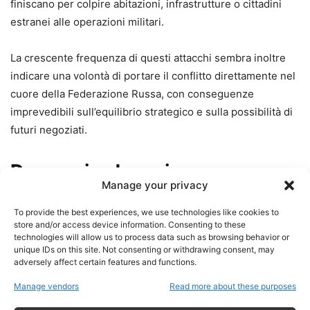
finiscano per colpire abitazioni, infrastrutture o cittadini
estranei alle operazioni militari.
La crescente frequenza di questi attacchi sembra inoltre
indicare una volontà di portare il conflitto direttamente nel
cuore della Federazione Russa, con conseguenze
imprevedibili sull’equilibrio strategico e sulla possibilità di
futuri negoziati.
Due pesi e due misure
Manage your privacy
Uno degli aspetti più discussi riguarda la narrativa
To provide the best experiences, we use technologies like cookies to
dominante in Occidente. Quando infrastrutture civili
store and/or access device information. Consenting to these
technologies will allow us to process data such as browsing behavior or
vengono colpite in territorio ucraino, giustamente si parla
unique IDs on this site. Not consenting or withdrawing consent, may
di tragedie umanitarie e violazioni del diritto
adversely affect certain features and functions.
internazionale. Molto più raramente, invece, gli attacchi
Manage vendors
Read more about these purposes
contro aree urbane russe ricevono lo stesso livello di