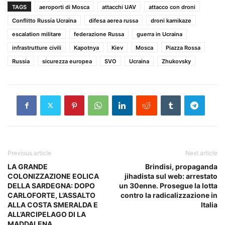
TAGS
aeroporti di Mosca
attacchi UAV
attacco con droni
Conflitto Russia Ucraina
difesa aerea russa
droni kamikaze
escalation militare
federazione Russa
guerra in Ucraina
infrastrutture civili
Kapotnya
Kiev
Mosca
Piazza Rossa
Russia
sicurezza europea
SVO
Ucraina
Zhukovsky
Previous article
Next article
LA GRANDE
Brindisi, propaganda
COLONIZZAZIONE EOLICA
jihadista sul web: arrestato
DELLA SARDEGNA: DOPO
un 30enne. Prosegue la lotta
CARLOFORTE, L’ASSALTO
contro la radicalizzazione in
ALLA COSTA SMERALDA E
Italia
ALL’ARCIPELAGO DI LA
MADDALENA