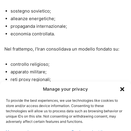
sostegno sovietico;
alleanze energetiche;
propaganda internazionale;
economia controllata.
Nel frattempo, l’Iran consolidava un modello fondato su:
controllo religioso;
apparato militare;
reti proxy regionali;
conflitto permanente con l’Occidente.
Manage your privacy
To provide the best experiences, we use technologies like cookies to
store and/or access device information. Consenting to these
L’ANTIIMPERIALISMO CHE
technologies will allow us to process data such as browsing behavior or
unique IDs on this site. Not consenting or withdrawing consent, may
adversely affect certain features and functions.
SERVIVA IL GLOBALISMO