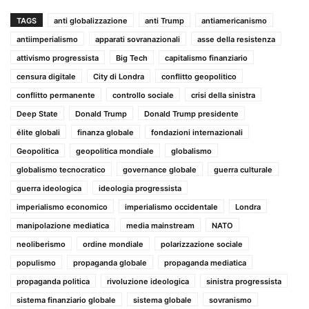
TAGS
anti globalizzazione
anti Trump
antiamericanismo
antiimperialismo
apparati sovranazionali
asse della resistenza
attivismo progressista
Big Tech
capitalismo finanziario
censura digitale
City di Londra
conflitto geopolitico
conflitto permanente
controllo sociale
crisi della sinistra
Deep State
Donald Trump
Donald Trump presidente
élite globali
finanza globale
fondazioni internazionali
Geopolitica
geopolitica mondiale
globalismo
globalismo tecnocratico
governance globale
guerra culturale
guerra ideologica
ideologia progressista
imperialismo economico
imperialismo occidentale
Londra
manipolazione mediatica
media mainstream
NATO
neoliberismo
ordine mondiale
polarizzazione sociale
populismo
propaganda globale
propaganda mediatica
propaganda politica
rivoluzione ideologica
sinistra progressista
sistema finanziario globale
sistema globale
sovranismo