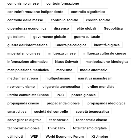
comunismo cinese
controinformazione
controinformazione indipendente
controllo algoritmico
controllo delle masse
controllo sociale
credito sociale
dipendenza economica
dissenso
élite globali
Geopolitica
globalismo
governance globale
guerra culturale
guerra dell’informazione
Guerra psicologica
identità digitale
imperialismo cinese
influenza cinese
influenza culturale cinese
informazione alternativa
Klaus Schwab
manipolazione ideologica
manipolazione mediatica
marxismo
media alternativi
media mainstream
multipolarismo
narrativa mainstream
neo-comunismo
oligarchia tecnocratica
ordine mondiale
Partito comunista Cinese
PCC
potere globale
propaganda cinese
propaganda globale
propaganda ideologica
smart cities
società del controllo
società tecnocratica
sorveglianza digitale
tecnocrazia
tecnocrazia cinese
tecnocrazia globale
Think Tank
totalitarismo digitale
utili idioti
WEF
World Economic Forum
Xi Jinping