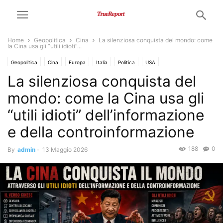
Home
Geopolitica
Cina
La silenziosa conquista del mondo: come
la Cina usa gli “utili idioti”...
Geopolitica
Cina
Europa
Italia
Politica
USA
La silenziosa conquista del
mondo: come la Cina usa gli
“utili idioti” dell’informazione
e della controinformazione
188
0
By
admin
-
13 Maggio 2026