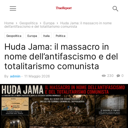
Home
Geopolitica
Europa
Huda Jama: il massacro in nome
dell’antifascismo e del totalitarismo comunista
Geopolitica
Europa
Italia
Politica
Huda Jama: il massacro in
nome dell’antifascismo e del
totalitarismo comunista
230
0
By
admin
-
11 Maggio 2026