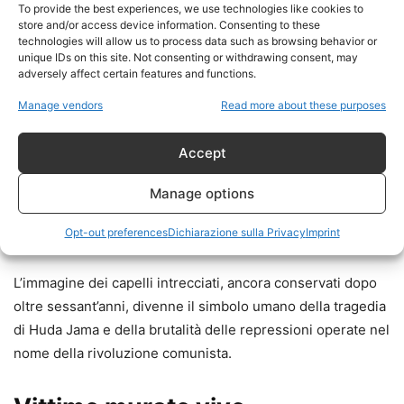
To provide the best experiences, we use technologies like cookies to
l’assenza quasi totale di ossigeno;
store and/or access device information. Consenting to these
technologies will allow us to process data such as browsing behavior or
la temperatura stabile;
unique IDs on this site. Not consenting or withdrawing consent, may
l’umidità costante;
adversely affect certain features and functions.
l’ambiente sigillato
Manage vendors
Read more about these purposes
avevano rallentato drasticamente la decomposizione.
Accept
Quelle trecce appartenevano probabilmente a donne e
Manage options
ragazze trascinate nella miniera insieme ai prigionieri
Opt-out preferences
Dichiarazione sulla Privacy
Imprint
politici e militari.
L’immagine dei capelli intrecciati, ancora conservati dopo
oltre sessant’anni, divenne il simbolo umano della tragedia
di Huda Jama e della brutalità delle repressioni operate nel
nome della rivoluzione comunista.