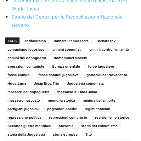
Documentazione storica sul massacro di Barbara Pit
(Huda Jama)
Studio del Centro per la Riconciliazione Nazionale
sloveno
TAGS
antifascismo
Barbara Pit massacre
Barbara rov
comunismo jugoslavo
crimini comunisti
crimini contro l’umanità
crimini del dopoguerra
domobranci sloveni
epurazioni comuniste
Europa orientale
foibe jugoslave
fosse comuni
fosse comuni jugoslave
genocidi del Novecento
Huda Jama
Josip Broz Tito
Jugoslavia comunista
massacri del dopoguerra
massacro di Huda Jama
massacro nascosto
memoria storica
miniera della morte
partigiani jugoslavi
prigionieri politici
regimi totalitari
repressione politica
repressioni comuniste
revisionismo storico
Seconda guerra mondiale
Slovenia
storia del comunismo
storia della Jugoslavia
storia europea
Tito