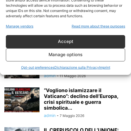
dell’Inghilterra
store and/or access device information. Consenting to these
technologies will allow us to process data such as browsing behavior or
admin
-
24 Maggio 2026
unique IDs on this site. Not consenting or withdrawing consent, may
adversely affect certain features and functions.
Huda Jama: il massacro in nome
Manage vendors
Read more about these purposes
dell’antifascismo e del
totalitarismo comunista
Accept
admin
-
11 Maggio 2026
Manage options
Foibe e Huda Jama: storia,
numeri reali, documenti e il
Opt-out preferences
Dichiarazione sulla Privacy
Imprint
silenzio...
admin
-
11 Maggio 2026
“Vogliono islamizzare il
Vaticano”: declino dell’Europa,
crisi spirituale e guerra
simbolica...
admin
-
7 Maggio 2026
IL CREPUSCOLO DELL’UNIONE: