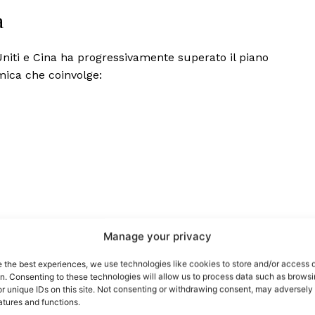
a
 Uniti e Cina ha progressivamente superato il piano
mica che coinvolge:
port
 sono le
TrueReport
ie
Manage your privacy
Home
e the best experiences, we use technologies like cookies to store and/or access 
on. Consenting to these technologies will allow us to process data such as brows
Geopolitica
r unique IDs on this site. Not consenting or withdrawing consent, may adversely 
CildresQue
atures and functions.