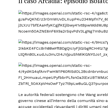
Il caso Arcadia: episodio isola
Le autorità federali sostengono che Wang avrebbe
governo cinese all’interno della comunità sino-a
accuse occidentali riguardanti i diritti umani nel