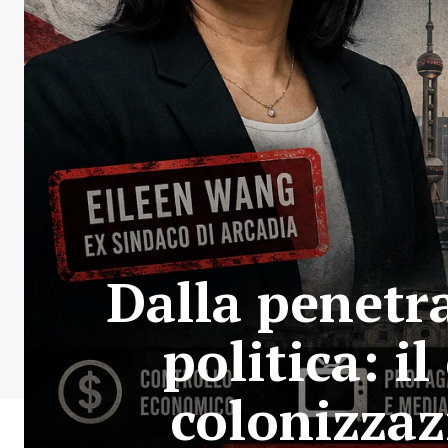
Dalla penetr
politica: i
colonizzaz