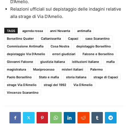
D’Amelio.
Relazioni ufficiali sul depistaggio delle indagini relative
alla strage di Via D’Amelio.
TAGS
agenda rossa
anni Novanta
antimafia
Borsellino Quater
Caltanissetta
Capaci
caso Scarantino
Commissione Antimafia
Cosa Nostra
depistaggio Borsellino
depistaggio Via D’Amelio
errori giudiziari
Falcone e Borsellino
Giovanni Falcone
giustizia italiana
istituzioni italiane
mafia
magistratura
Maxiprocesso
misteri italiani
Palermo
Paolo Borsellino
Stato e mafia
storia italiana
strage di Capaci
strage Via D’Amelio
stragi del 1992
Via D’Amelio
Vincenzo Scarantino