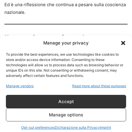
Ed è una riflessione che continua a pesare sulla coscienza
nazionale.
Il caso Scarantino e la
Manage your privacy
costruzione di una falsa verità
To provide the best experiences, we use technologies like cookies to
store and/or access device information. Consenting to these
Dopo la strage di Via D’Amelio, invece di arrivare
technologies will allow us to process data such as browsing behavior or
rapidamente alla verità, il Paese imboccò una strada
unique IDs on this site. Not consenting or withdrawing consent, may
adversely affect certain features and functions.
diversa.
Manage vendors
Read more about these purposes
La figura di Vincenzo Scarantino divenne il pilastro delle
indagini.
Accept
Manage options
Le sue dichiarazioni portarono a processi e condanne.
Opt-out preferences
Dichiarazione sulla Privacy
Imprint
Ma col passare degli anni emersero contraddizioni sempre