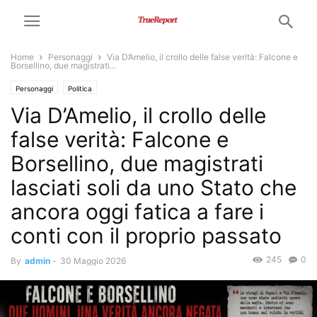
Home
Personaggi
Via D’Amelio, il crollo delle false verità: Falcone e
Borsellino, due magistrati...
Personaggi
Politica
Via D’Amelio, il crollo delle
false verità: Falcone e
Borsellino, due magistrati
lasciati soli da uno Stato che
ancora oggi fatica a fare i
conti con il proprio passato
245
0
By
admin
-
30 Maggio 2026