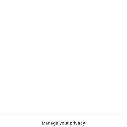
port
 sono le
TrueReport
ie
Manage your privacy