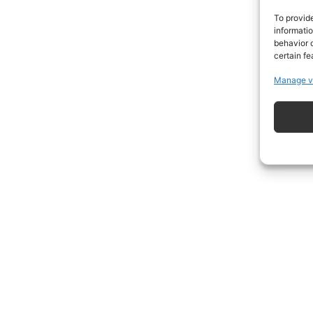
To provid
informati
behavior o
certain fe
Manage v
ISCRIVITI