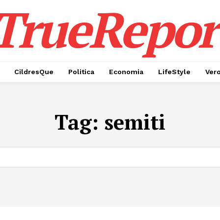
TrueRepor
CildresQue
Politica
Economia
LifeStyle
Ver
Tag:
semiti