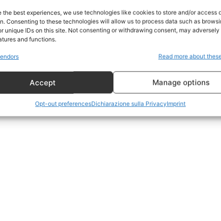
Home
e the best experiences, we use technologies like cookies to store and/or access 
on. Consenting to these technologies will allow us to process data such as brows
Geopolitica
r unique IDs on this site. Not consenting or withdrawing consent, may adversely 
CildresQue
atures and functions.
Politica
endors
Read more about thes
Economia
Accept
Manage options
LifeStyle
Vero Green
Opt-out preferences
Dichiarazione sulla Privacy
Imprint
Donazione
 ORA