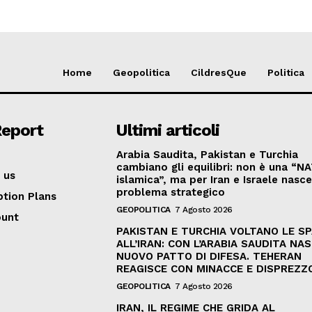
Home
Geopolitica
CildresQue
Politica
Report
Ultimi articoli
Arabia Saudita, Pakistan e Turchia
cambiano gli equilibri: non è una “N
 us
islamica”, ma per Iran e Israele nasc
problema strategico
ption Plans
GEOPOLITICA
7 Agosto 2026
ount
PAKISTAN E TURCHIA VOLTANO LE S
ALL’IRAN: CON L’ARABIA SAUDITA NAS
NUOVO PATTO DI DIFESA. TEHERAN
REAGISCE CON MINACCE E DISPREZZ
GEOPOLITICA
7 Agosto 2026
IRAN, IL REGIME CHE GRIDA AL