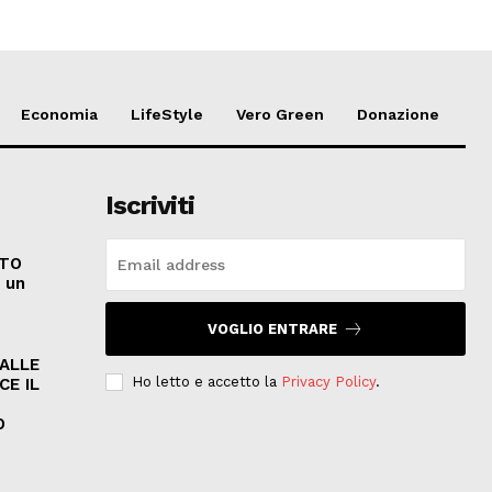
Economia
LifeStyle
Vero Green
Donazione
Iscriviti
ATO
e un
VOGLIO ENTRARE
PALLE
Ho letto e accetto la
Privacy Policy
.
CE IL
O