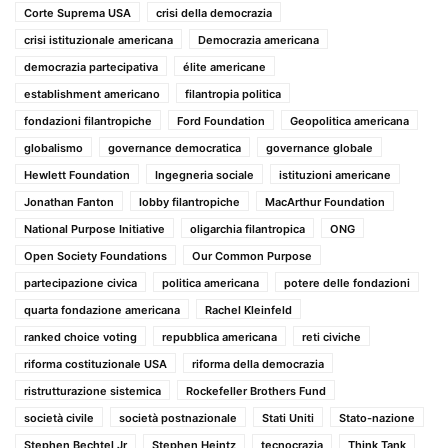
Corte Suprema USA
crisi della democrazia
crisi istituzionale americana
Democrazia americana
democrazia partecipativa
élite americane
establishment americano
filantropia politica
fondazioni filantropiche
Ford Foundation
Geopolitica americana
globalismo
governance democratica
governance globale
Hewlett Foundation
Ingegneria sociale
istituzioni americane
Jonathan Fanton
lobby filantropiche
MacArthur Foundation
National Purpose Initiative
oligarchia filantropica
ONG
Open Society Foundations
Our Common Purpose
partecipazione civica
politica americana
potere delle fondazioni
quarta fondazione americana
Rachel Kleinfeld
ranked choice voting
repubblica americana
reti civiche
riforma costituzionale USA
riforma della democrazia
ristrutturazione sistemica
Rockefeller Brothers Fund
società civile
società postnazionale
Stati Uniti
Stato-nazione
Stephen Bechtel Jr
Stephen Heintz
tecnocrazia
Think Tank