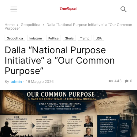
Home
Geopolitica
Dalla “National Purpose Initiative” a “Our Common
Purpose”
Geopolitica
Indagine
Politica
Storia
Trump
USA
Dalla “National Purpose
Initiative” a “Our Common
Purpose”
443
0
By
admin
-
16 Maggio 2026