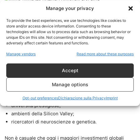
Manage your privacy
To provide the best experiences, we use technologies like cookies to
store and/or access device information. Consenting to these
technologies will allow us to process data such as browsing behavior or
unique IDs on this site. Not consenting or withdrawing consent, may
adversely affect certain features and functions.
Uno degli aspetti più controversi emersi dal caso Epstein
Manage vendors
Read more about these purposes
era il rapporto strettissimo tra finanza, tecnologia e ricerca
scientifica.
Accept
Epstein frequentava:
Manage options
laboratori avanzati;
Opt-out preferences
Dichiarazione sulla Privacy
Imprint
università prestigiose;
ambienti della Silicon Valley;
ricercatori di neuroscienze e genetica.
Non è casuale che oggi i maggiori investimenti globali