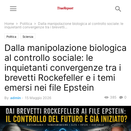
Home
Politica
Dalla manipolazione biologica al controllo sociale: le
inquietanti convergenze tra i brevetti...
Politica
Scienza
Dalla manipolazione biologica
al controllo sociale: le
inquietanti convergenze tra i
brevetti Rockefeller e i temi
emersi nei file Epstein
385
0
By
admin
-
15 Maggio 2026