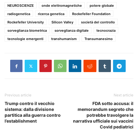
NEUROSCIENZE
onde elettromagnetiche
potere globale
radiogenetica
ricerca genetica
Rockefeller Foundation
Rockefeller University
Silicon Valley
società del controllo
sorveglianza biometrica
sorveglianza digitale
tecnocrazia
tecnologie emergenti
transhumanism
Transumanesimo
Previous article
Next article
Trump contro il vecchio
FDA sotto accusa: il
sistema: dalla divisione
memorandum segreto che
partitica alla guerra contro
potrebbe travolgere la
l’establishment
narrativa ufficiale sui vaccini
Covid pediatrici