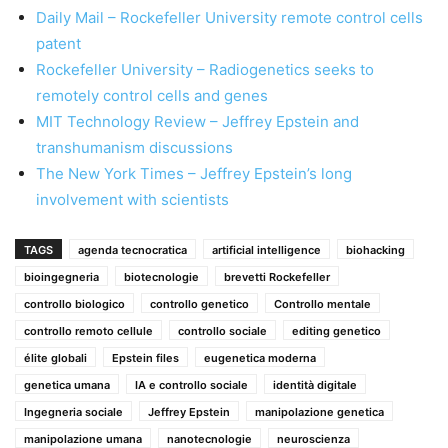
Daily Mail – Rockefeller University remote control cells
patent
Rockefeller University – Radiogenetics seeks to
remotely control cells and genes
MIT Technology Review – Jeffrey Epstein and
transhumanism discussions
The New York Times – Jeffrey Epstein’s long
involvement with scientists
TAGS
agenda tecnocratica
artificial intelligence
biohacking
bioingegneria
biotecnologie
brevetti Rockefeller
controllo biologico
controllo genetico
Controllo mentale
controllo remoto cellule
controllo sociale
editing genetico
élite globali
Epstein files
eugenetica moderna
genetica umana
IA e controllo sociale
identità digitale
Ingegneria sociale
Jeffrey Epstein
manipolazione genetica
manipolazione umana
nanotecnologie
neuroscienza