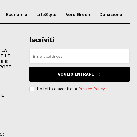
Economia
LifeStyle
Vero Green
Donazione
Iscriviti
 LA
E LE
E E
 POPE
VOGLIO ENTRARE
Ho letto e accetto la
Privacy Policy
.
HE
.
O: