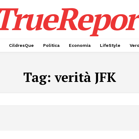
TrueRepor
CildresQue
Politica
Economia
LifeStyle
Ver
Tag:
verità JFK