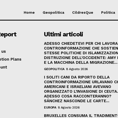
Home
Geopolitica
CildresQue
Politica
Report
Ultimi articoli
ADESSO CHIEDETEVI PER CHI LAVORA
CONTROINFORMAZIONE CHE SOSTIEN
 us
STESSE POLITICHE DI ISLAMIZZAZION
DISTRUZIONE DELL’OCCIDENTE: AMY
ption Plans
E LA MACCHINA DELLA MIGRAZIONE...
ount
GEOPOLITICA
8 Agosto 2026
I SOLITI CANI DA RIPORTO DELLA
CONTROINFORMAZIONE URLAVANO C
AMERICANI E ISRAELIANI AVEVANO
ORGANIZZATO L’INVASIONE DI CEUTA
ADESSO COSA RACCONTERANNO?
SÁNCHEZ NASCONDE LE CARTE...
EUROPA
8 Agosto 2026
BRUXELLES CONSUMA IL TRADIMENT