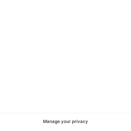
port
 sono le
TrueReport
ie
Manage your privacy
Home