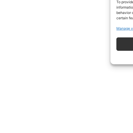
To provid
informati
behavior o
certain fe
Manage v
ISCRIVITI