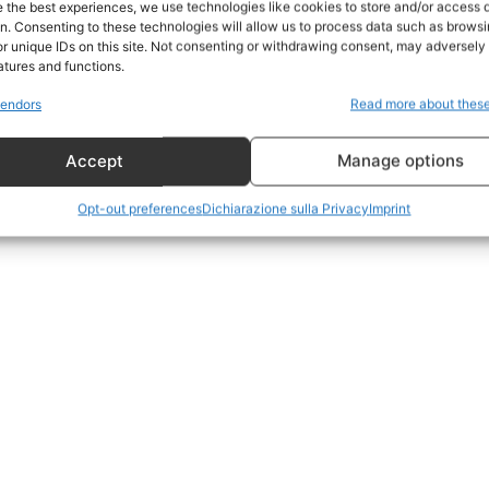
e the best experiences, we use technologies like cookies to store and/or access 
on. Consenting to these technologies will allow us to process data such as brows
Geopolitica
r unique IDs on this site. Not consenting or withdrawing consent, may adversely 
CildresQue
atures and functions.
Politica
endors
Read more about thes
Economia
Accept
Manage options
LifeStyle
Vero Green
Opt-out preferences
Dichiarazione sulla Privacy
Imprint
Donazione
 ORA