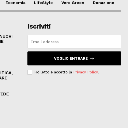
Economia
LifeStyle
Vero Green
Donazione
Iscriviti
 NUOVI
HE
VOGLIO ENTRARE
Ho letto e accetto la
Privacy Policy
.
ITICA,
ARE
VEDE