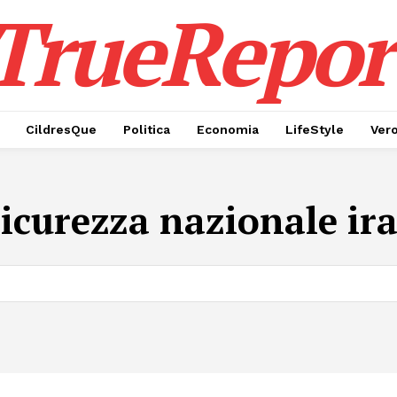
TrueRepor
CildresQue
Politica
Economia
LifeStyle
Ver
sicurezza nazionale ir