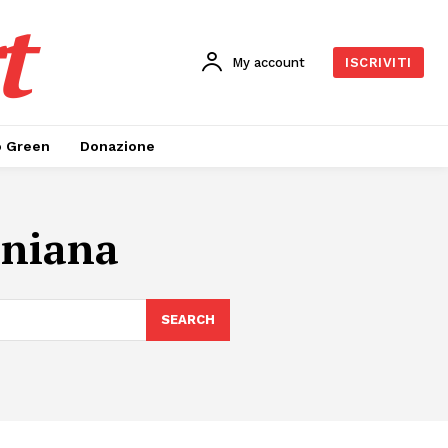
t
My account
ISCRIVITI
o Green
Donazione
aniana
SEARCH