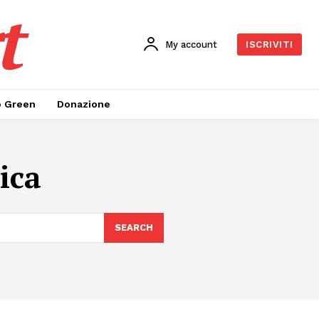
t
My account
ISCRIVITI
o Green
Donazione
ica
SEARCH