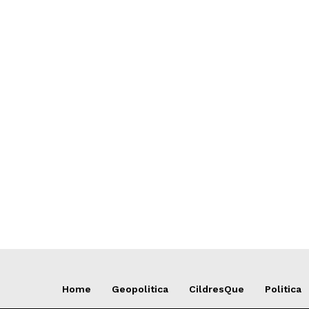
Home
Geopolitica
CildresQue
Politica