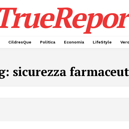
TrueRepor
CildresQue
Politica
Economia
LifeStyle
Ver
g:
sicurezza farmaceut