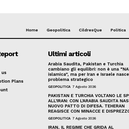
Home
Geopolitica
CildresQue
Politica
Report
Ultimi articoli
Arabia Saudita, Pakistan e Turchia
cambiano gli equilibri: non è una “N
 us
islamica”, ma per Iran e Israele nasc
problema strategico
ption Plans
GEOPOLITICA
7 Agosto 2026
ount
PAKISTAN E TURCHIA VOLTANO LE S
ALL’IRAN: CON L’ARABIA SAUDITA NAS
NUOVO PATTO DI DIFESA. TEHERAN
REAGISCE CON MINACCE E DISPREZZ
GEOPOLITICA
7 Agosto 2026
IRAN, IL REGIME CHE GRIDA AL