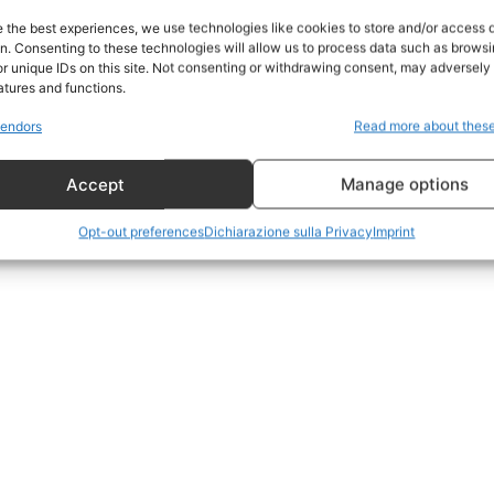
Home
e the best experiences, we use technologies like cookies to store and/or access 
on. Consenting to these technologies will allow us to process data such as brows
Geopolitica
r unique IDs on this site. Not consenting or withdrawing consent, may adversely 
CildresQue
atures and functions.
Politica
endors
Read more about thes
Economia
Accept
Manage options
LifeStyle
Vero Green
Opt-out preferences
Dichiarazione sulla Privacy
Imprint
Donazione
 ORA