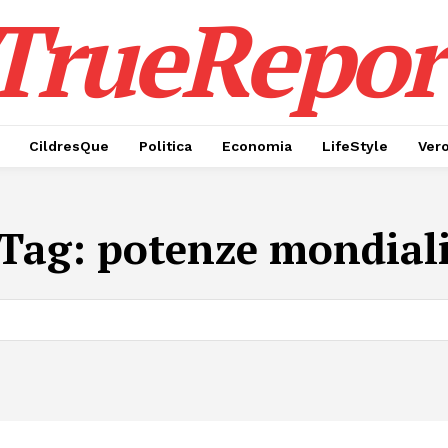
TrueRepor
CildresQue
Politica
Economia
LifeStyle
Ver
Tag:
potenze mondial