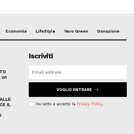
Economia
LifeStyle
Vero Green
Donazione
Iscriviti
ATO
e un
VOGLIO ENTRARE
PALLE
Ho letto e accetto la
Privacy Policy
.
CE IL
O