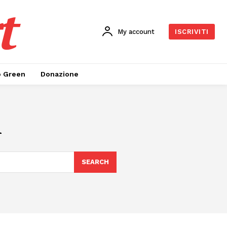
t
My account
ISCRIVITI
o Green
Donazione
i
SEARCH