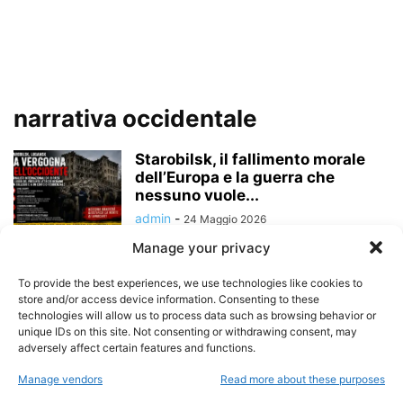
narrativa occidentale
Starobilsk, il fallimento morale
dell’Europa e la guerra che
nessuno vuole...
admin
-
24 Maggio 2026
Manage your privacy
Palantir, Ucraina e la narrazione
della “guerra algoritmica”: tra
To provide the best experiences, we use technologies like cookies to
realtà, propaganda...
store and/or access device information. Consenting to these
technologies will allow us to process data such as browsing behavior or
admin
-
21 Maggio 2026
unique IDs on this site. Not consenting or withdrawing consent, may
adversely affect certain features and functions.
Antisemitismo, islamofobia e
Manage vendors
Read more about these purposes
geopolitica morale: quando le