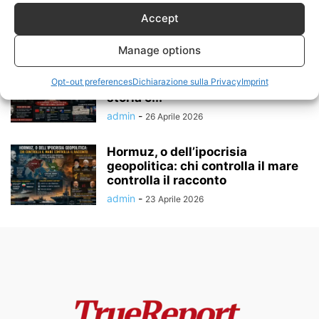
leggi identitarie diventano
strumenti...
Accept
admin
-
13 Maggio 2026
Manage options
Putin non è comunista: smontare
Opt-out preferences
Dichiarazione sulla Privacy
Imprint
una narrativa tra propaganda,
storia e...
admin
-
26 Aprile 2026
Hormuz, o dell’ipocrisia
geopolitica: chi controlla il mare
controlla il racconto
admin
-
23 Aprile 2026