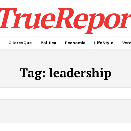
TrueRepor
CildresQue
Politica
Economia
LifeStyle
Ver
Tag:
leadership