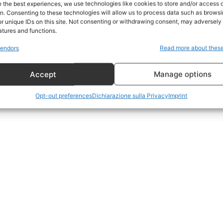
e the best experiences, we use technologies like cookies to store and/or access 
on. Consenting to these technologies will allow us to process data such as brows
Geopolitica
r unique IDs on this site. Not consenting or withdrawing consent, may adversely 
CildresQue
atures and functions.
Politica
endors
Read more about thes
Economia
Accept
Manage options
LifeStyle
Vero Green
Opt-out preferences
Dichiarazione sulla Privacy
Imprint
Donazione
 ORA