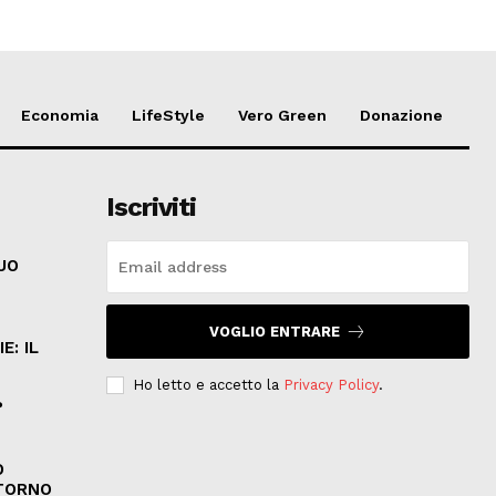
Economia
LifeStyle
Vero Green
Donazione
Iscriviti
SUO
VOGLIO ENTRARE
E: IL
Ho letto e accetto la
Privacy Policy
.
?
O
ITORNO