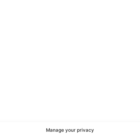
port
 sono le
TrueReport
ie
Manage your privacy
Home