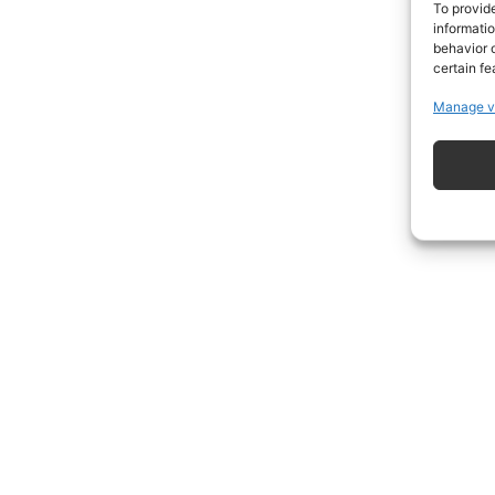
To provid
informati
behavior o
certain fe
Manage v
ISCRIVITI