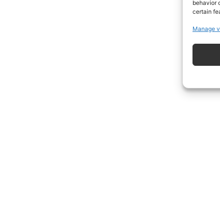
behavior o
certain fe
Manage v
ISCRIVITI