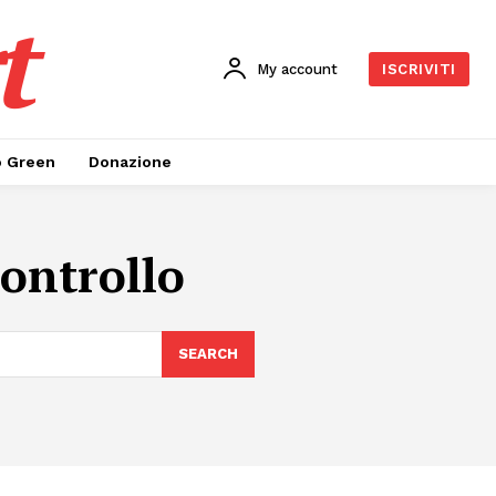
t
My account
ISCRIVITI
o Green
Donazione
controllo
SEARCH