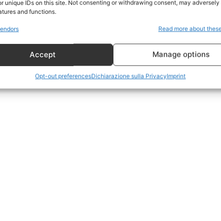
r unique IDs on this site. Not consenting or withdrawing consent, may adversely 
CildresQue
atures and functions.
Politica
endors
Read more about thes
Economia
Accept
Manage options
LifeStyle
Vero Green
Opt-out preferences
Dichiarazione sulla Privacy
Imprint
Donazione
 ORA