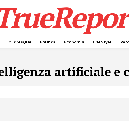
TrueRepor
CildresQue
Politica
Economia
LifeStyle
Ver
elligenza artificiale e 