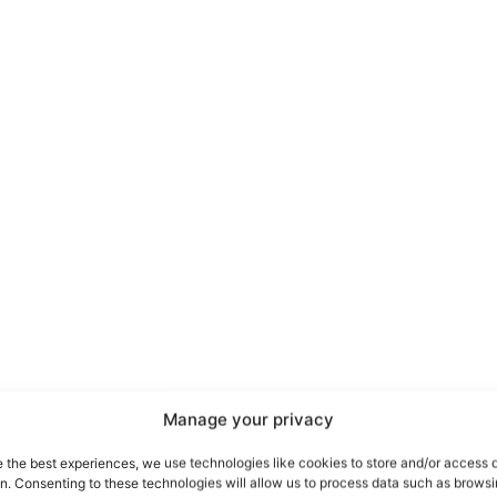
port
 sono le
TrueReport
ie
Manage your privacy
Home
e the best experiences, we use technologies like cookies to store and/or access 
on. Consenting to these technologies will allow us to process data such as brows
Geopolitica