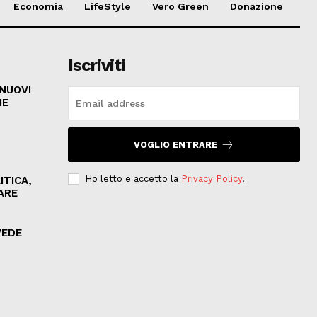
Economia
LifeStyle
Vero Green
Donazione
Iscriviti
 NUOVI
HE
VOGLIO ENTRARE
Ho letto e accetto la
Privacy Policy
.
ITICA,
ARE
VEDE