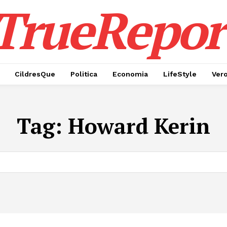
TrueRepor
CildresQue
Politica
Economia
LifeStyle
Ver
Tag:
Howard Kerin