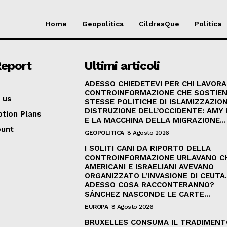
Home
Geopolitica
CildresQue
Politica
Report
Ultimi articoli
ADESSO CHIEDETEVI PER CHI LAVORA
CONTROINFORMAZIONE CHE SOSTIEN
 us
STESSE POLITICHE DI ISLAMIZZAZION
DISTRUZIONE DELL’OCCIDENTE: AMY
ption Plans
E LA MACCHINA DELLA MIGRAZIONE...
ount
GEOPOLITICA
8 Agosto 2026
I SOLITI CANI DA RIPORTO DELLA
CONTROINFORMAZIONE URLAVANO C
AMERICANI E ISRAELIANI AVEVANO
ORGANIZZATO L’INVASIONE DI CEUTA
ADESSO COSA RACCONTERANNO?
SÁNCHEZ NASCONDE LE CARTE...
EUROPA
8 Agosto 2026
BRUXELLES CONSUMA IL TRADIMENT