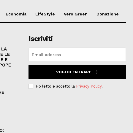
Economia
LifeStyle
Vero Green
Donazione
Iscriviti
 LA
E LE
E E
 POPE
VOGLIO ENTRARE
Ho letto e accetto la
Privacy Policy
.
HE
.
O: