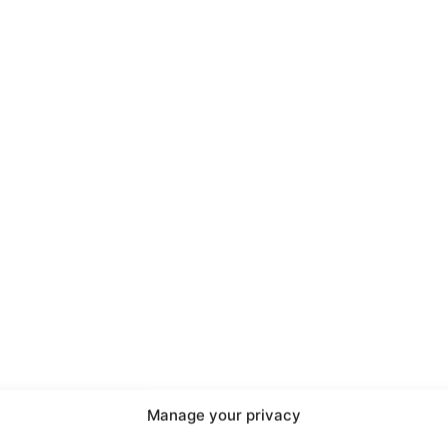
port
 sono le
TrueReport
ie
Manage your privacy
Home