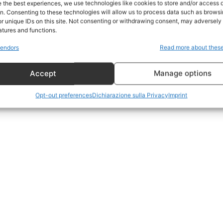
e the best experiences, we use technologies like cookies to store and/or access 
on. Consenting to these technologies will allow us to process data such as brows
Geopolitica
r unique IDs on this site. Not consenting or withdrawing consent, may adversely 
CildresQue
atures and functions.
Politica
endors
Read more about thes
Economia
Accept
Manage options
LifeStyle
Vero Green
Opt-out preferences
Dichiarazione sulla Privacy
Imprint
Donazione
 ORA