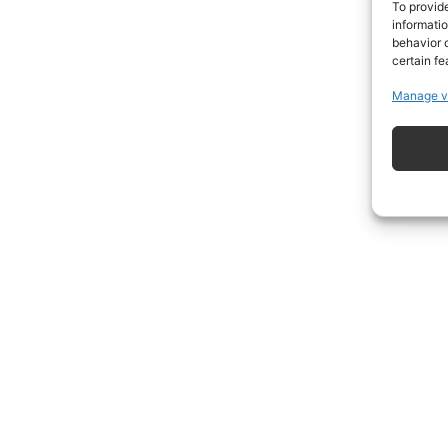
To provid
informati
behavior o
certain fe
Manage v
ISCRIVITI