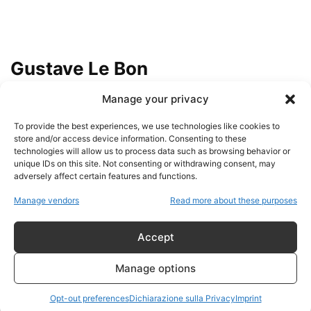
Gustave Le Bon
Manage your privacy
I cani da riporto della
controinformazione italiana e la
To provide the best experiences, we use technologies like cookies to
realtà piegata...
store and/or access device information. Consenting to these
admin
-
20 Giugno 2026
technologies will allow us to process data such as browsing behavior or
unique IDs on this site. Not consenting or withdrawing consent, may
adversely affect certain features and functions.
I cani da riporto della
controinformazione italiana:
Manage vendors
Read more about these purposes
quando la propaganda
sostituisce...
Accept
admin
-
20 Giugno 2026
Manage options
Coreografie militari e psywar: il
potere che balla mentre ti
Opt-out preferences
Dichiarazione sulla Privacy
Imprint
rieduca