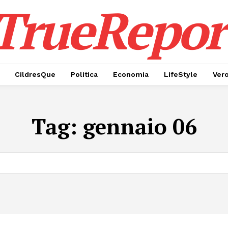
TrueRepor
CildresQue
Politica
Economia
LifeStyle
Ver
Tag:
gennaio 06