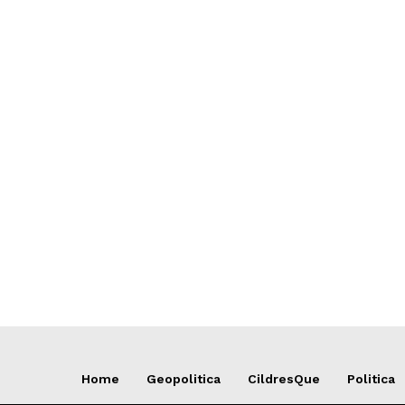
Home
Geopolitica
CildresQue
Politica