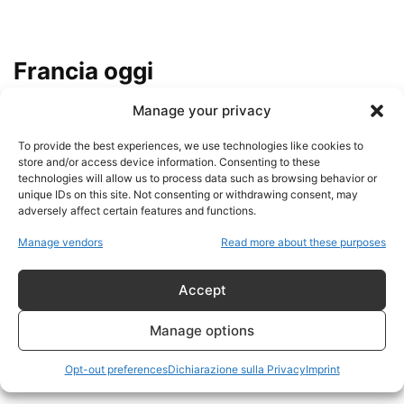
Francia oggi
Manage your privacy
GUIGNES, ADOLESCENTE RAPITA
E SEQUESTRATA IN UNA
To provide the best experiences, we use technologies like cookies to
CANTINA: TRE GIOVANI A...
store and/or access device information. Consenting to these
admin
-
6 Giugno 2026
technologies will allow us to process data such as browsing behavior or
unique IDs on this site. Not consenting or withdrawing consent, may
adversely affect certain features and functions.
Macron annullerà le elezioni
presidenziali del 2027? La
Manage vendors
Read more about these purposes
Francia tra stato...
admin
-
1 Giugno 2026
Accept
Parigi, pedofilia in oltre 100
Manage options
scuole materne: allarme,
inchieste e ombre...
Opt-out preferences
Dichiarazione sulla Privacy
Imprint
admin
-
21 Maggio 2026