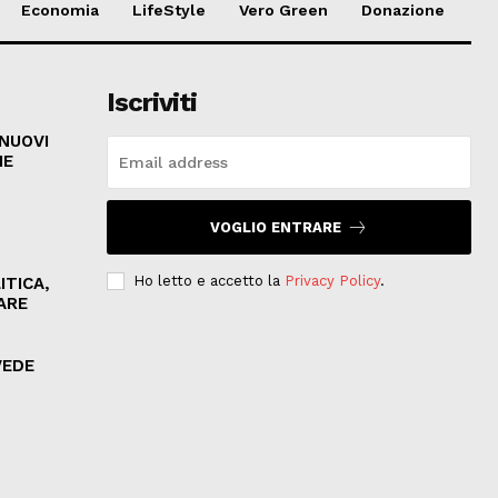
Economia
LifeStyle
Vero Green
Donazione
Iscriviti
 NUOVI
HE
VOGLIO ENTRARE
Ho letto e accetto la
Privacy Policy
.
ITICA,
ARE
VEDE