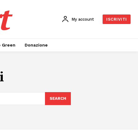
t
My account
ISCRIVITI
o Green
Donazione
i
SEARCH