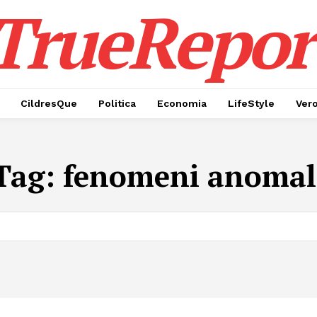
TrueRepor
CildresQue
Politica
Economia
LifeStyle
Ver
Tag:
fenomeni anomal