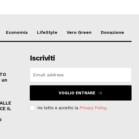
Economia
LifeStyle
Vero Green
Donazione
Iscriviti
ATO
e un
VOGLIO ENTRARE
PALLE
Ho letto e accetto la
Privacy Policy
.
CE IL
O