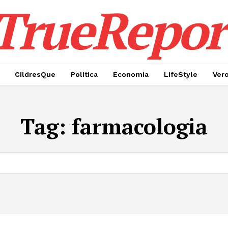
TrueRepor
CildresQue
Politica
Economia
LifeStyle
Ver
Tag:
farmacologia