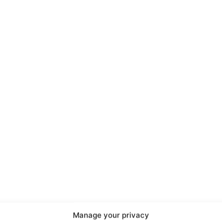
port
 sono le
TrueReport
ie
Manage your privacy