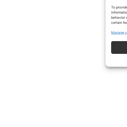
To provid
informati
behavior o
certain fe
Manage v
ISCRIVITI