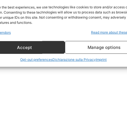
Home
e the best experiences, we use technologies like cookies to store and/or access 
on. Consenting to these technologies will allow us to process data such as brows
Geopolitica
r unique IDs on this site. Not consenting or withdrawing consent, may adversely 
CildresQue
atures and functions.
Politica
endors
Read more about thes
Economia
Accept
Manage options
LifeStyle
Vero Green
Opt-out preferences
Dichiarazione sulla Privacy
Imprint
Donazione
 ORA