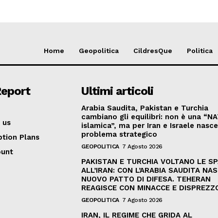
Home
Geopolitica
CildresQue
Politica
Report
Ultimi articoli
Arabia Saudita, Pakistan e Turchia
cambiano gli equilibri: non è una “N
 us
islamica”, ma per Iran e Israele nasc
problema strategico
ption Plans
GEOPOLITICA
7 Agosto 2026
ount
PAKISTAN E TURCHIA VOLTANO LE S
ALL’IRAN: CON L’ARABIA SAUDITA NAS
NUOVO PATTO DI DIFESA. TEHERAN
REAGISCE CON MINACCE E DISPREZZ
GEOPOLITICA
7 Agosto 2026
IRAN, IL REGIME CHE GRIDA AL