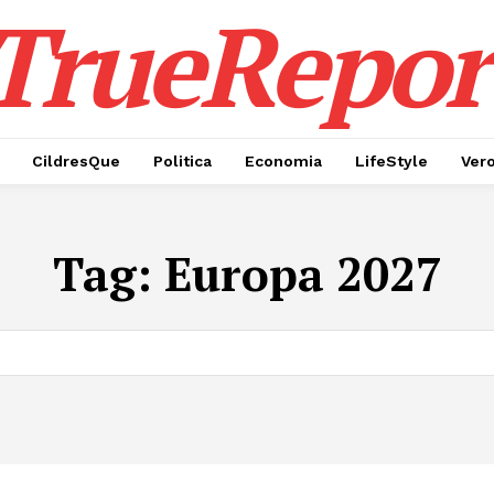
TrueRepor
CildresQue
Politica
Economia
LifeStyle
Ver
Tag:
Europa 2027