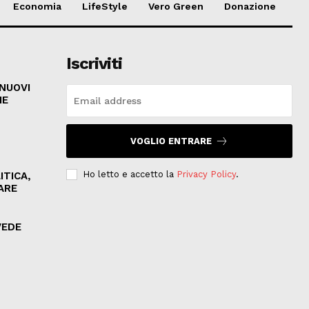
Economia
LifeStyle
Vero Green
Donazione
Iscriviti
 NUOVI
HE
VOGLIO ENTRARE
Ho letto e accetto la
Privacy Policy
.
ITICA,
ARE
VEDE