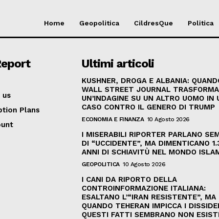
Home
Geopolitica
CildresQue
Politica
Report
Ultimi articoli
KUSHNER, DROGA E ALBANIA: QUAND
WALL STREET JOURNAL TRASFORM
 us
UN’INDAGINE SU UN ALTRO UOMO IN 
CASO CONTRO IL GENERO DI TRUMP
ption Plans
ECONOMIA E FINANZA
10 Agosto 2026
ount
I MISERABILI RIPORTER PARLANO SE
DI “UCCIDENTE”, MA DIMENTICANO 1.
ANNI DI SCHIAVITÙ NEL MONDO ISLA
GEOPOLITICA
10 Agosto 2026
I CANI DA RIPORTO DELLA
CONTROINFORMAZIONE ITALIANA:
ESALTANO L’“IRAN RESISTENTE”, MA
QUANDO TEHERAN IMPICCA I DISSIDE
QUESTI FATTI SEMBRANO NON ESIST