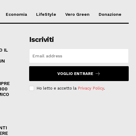
Economia
LifeStyle
Vero Green
Donazione
Iscriviti
O IL
A
UN
VOGLIO ENTRARE
MPRE
Ho letto e accetto la
Privacy Policy
.
300
MICO
NTI
ERE