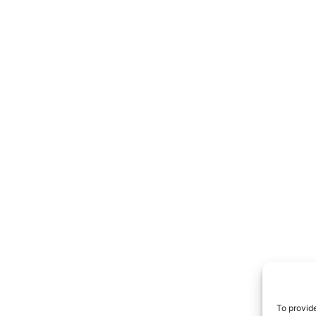
TrueRe
I cittadini
notiz
To provid