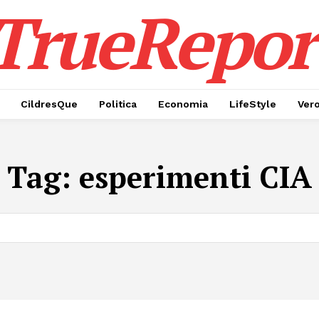
TrueRepor
CildresQue
Politica
Economia
LifeStyle
Ver
Tag:
esperimenti CIA