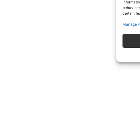
informati
behavior o
certain fe
Manage v
ISCRIVITI