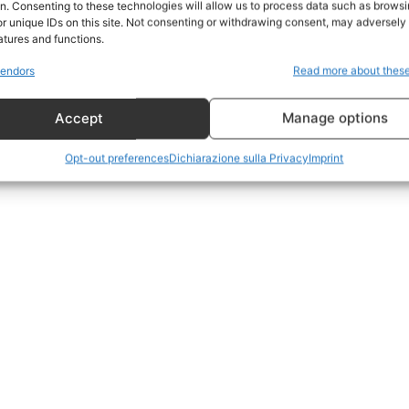
on. Consenting to these technologies will allow us to process data such as brows
Geopolitica
r unique IDs on this site. Not consenting or withdrawing consent, may adversely 
CildresQue
atures and functions.
Politica
endors
Read more about thes
Economia
Accept
Manage options
LifeStyle
Vero Green
Opt-out preferences
Dichiarazione sulla Privacy
Imprint
Donazione
 ORA