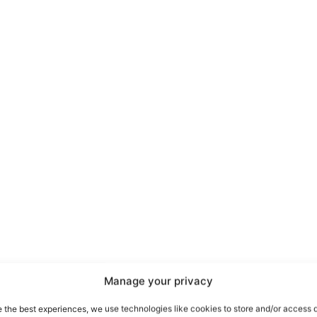
port
 sono le
TrueReport
ie
Manage your privacy
Home
e the best experiences, we use technologies like cookies to store and/or access 