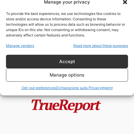
Manage your privacy
DAGLI “STATI UNITI D’EUROPA”
ALLA FINE DELLE SOVRANITÀ? IL
To provide the best experiences, we use technologies like cookies to
PROGETTO CHE...
store and/or access device information. Consenting to these
admin
-
13 Giugno 2026
technologies will allow us to process data such as browsing behavior or
unique IDs on this site. Not consenting or withdrawing consent, may
adversely affect certain features and functions.
Ucraina, guerra o progetto
politico? La tesi di Philippe de
Manage vendors
Read more about these purposes
Villiers:...
admin
-
1 Giugno 2026
Accept
Manage options
Opt-out preferences
Dichiarazione sulla Privacy
Imprint