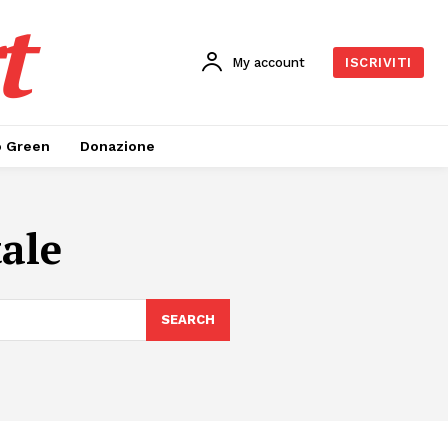
t
My account
ISCRIVITI
o Green
Donazione
ale
SEARCH