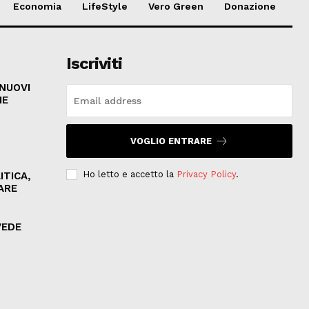
Economia
LifeStyle
Vero Green
Donazione
Iscriviti
 NUOVI
HE
VOGLIO ENTRARE
Ho letto e accetto la
Privacy Policy
.
ITICA,
ARE
VEDE