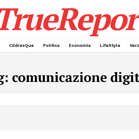
TrueRepor
CildresQue
Politica
Economia
LifeStyle
Ver
g:
comunicazione digit