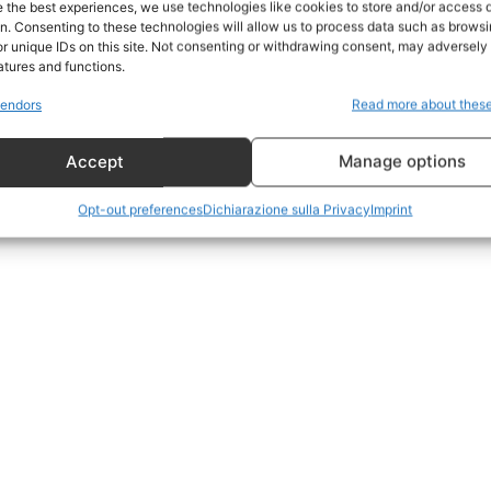
e the best experiences, we use technologies like cookies to store and/or access 
on. Consenting to these technologies will allow us to process data such as brows
Geopolitica
r unique IDs on this site. Not consenting or withdrawing consent, may adversely 
CildresQue
atures and functions.
Politica
endors
Read more about thes
Economia
Accept
Manage options
LifeStyle
Vero Green
Opt-out preferences
Dichiarazione sulla Privacy
Imprint
Donazione
 ORA