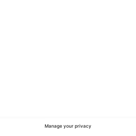
port
 sono le
TrueReport
ie
Manage your privacy
Home