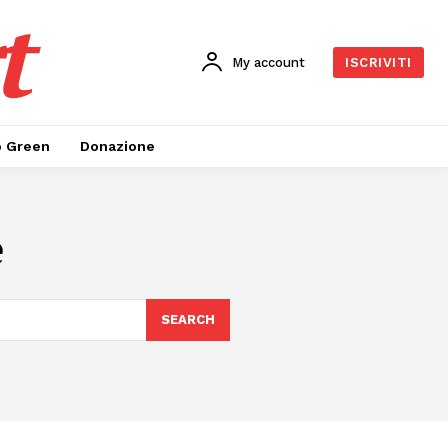
t
My account
ISCRIVITI
o Green
Donazione
e
SEARCH