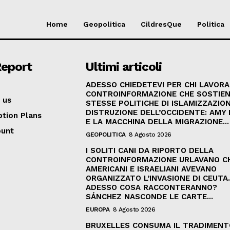
Home
Geopolitica
CildresQue
Politica
Report
Ultimi articoli
ADESSO CHIEDETEVI PER CHI LAVORA
CONTROINFORMAZIONE CHE SOSTIEN
 us
STESSE POLITICHE DI ISLAMIZZAZION
DISTRUZIONE DELL’OCCIDENTE: AMY
ption Plans
E LA MACCHINA DELLA MIGRAZIONE...
ount
GEOPOLITICA
8 Agosto 2026
I SOLITI CANI DA RIPORTO DELLA
CONTROINFORMAZIONE URLAVANO C
AMERICANI E ISRAELIANI AVEVANO
ORGANIZZATO L’INVASIONE DI CEUTA
ADESSO COSA RACCONTERANNO?
SÁNCHEZ NASCONDE LE CARTE...
EUROPA
8 Agosto 2026
BRUXELLES CONSUMA IL TRADIMENT