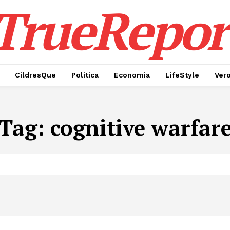
TrueRepor
CildresQue
Politica
Economia
LifeStyle
Ver
Tag:
cognitive warfar