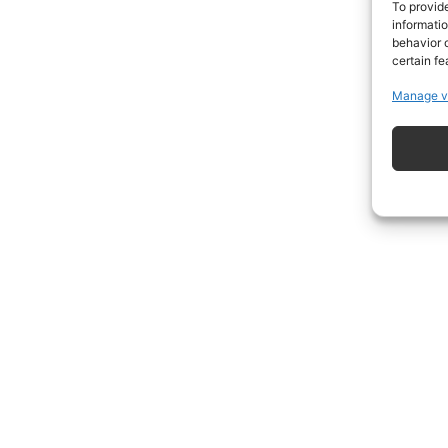
To provid
informati
behavior o
certain fe
Manage v
ISCRIVITI