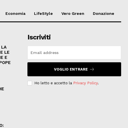
Economia
LifeStyle
Vero Green
Donazione
Iscriviti
 LA
E LE
E E
 POPE
VOGLIO ENTRARE
Ho letto e accetto la
Privacy Policy
.
HE
.
O: