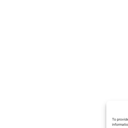
TrueRe
I cittadini
notiz
To provid
informati