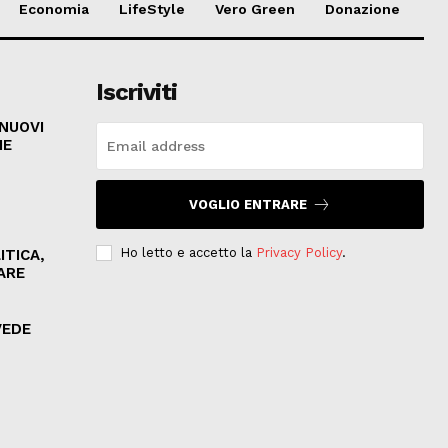
Economia
LifeStyle
Vero Green
Donazione
Iscriviti
 NUOVI
HE
VOGLIO ENTRARE
Ho letto e accetto la
Privacy Policy
.
ITICA,
ARE
VEDE