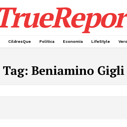
TrueRepor
CildresQue
Politica
Economia
LifeStyle
Ver
Tag:
Beniamino Gigli