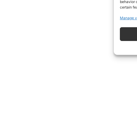
behavior o
certain fe
Manage v
ISCRIVITI