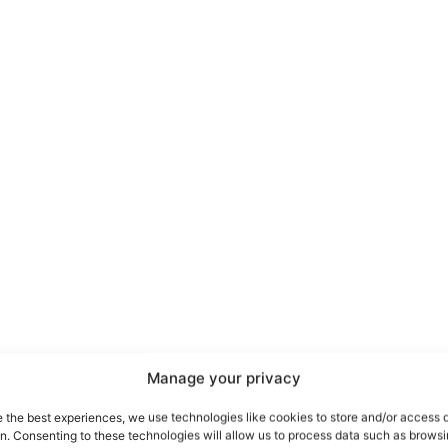
port
 sono le
TrueReport
ie
Manage your privacy
Home
e the best experiences, we use technologies like cookies to store and/or access 
on. Consenting to these technologies will allow us to process data such as brows
Geopolitica