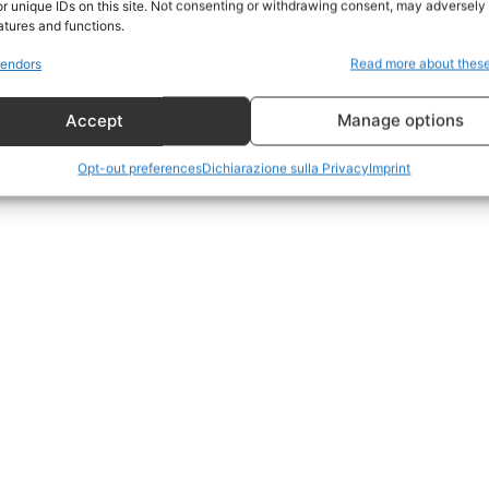
r unique IDs on this site. Not consenting or withdrawing consent, may adversely 
CildresQue
atures and functions.
Politica
endors
Read more about thes
Economia
Accept
Manage options
LifeStyle
Vero Green
Opt-out preferences
Dichiarazione sulla Privacy
Imprint
Donazione
 ORA