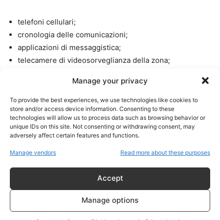
telefoni cellulari;
cronologia delle comunicazioni;
applicazioni di messaggistica;
telecamere di videosorveglianza della zona;
eventuali ingressi e uscite dal palazzo nelle ore
Manage your privacy
precedenti al delitto.
To provide the best experiences, we use technologies like cookies to
store and/or access device information. Consenting to these
È importante sottolineare che questa rimane soltanto una
technologies will allow us to process data such as browsing behavior or
delle piste investigative e che, allo stato attuale, non
unique IDs on this site. Not consenting or withdrawing consent, may
adversely affect certain features and functions.
risultano arresti né persone formalmente accusate del
delitto.
Manage vendors
Read more about these purposes
Accept
Nessun collegamento con
Manage options
la sua attività