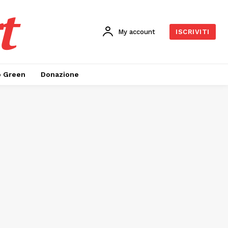
t
My account
ISCRIVITI
o Green
Donazione