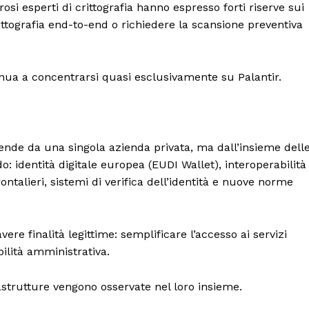
si esperti di crittografia hanno espresso forti riserve sui
ittografia end-to-end o richiedere la scansione preventiva
inua a concentrarsi quasi esclusivamente su Palantir.
nde da una singola azienda privata, ma dall’insieme dell
o: identità digitale europea (EUDI Wallet), interoperabilità
rontalieri, sistemi di verifica dell’identità e nuove norme
port
 sono le
TrueReport
ie
re finalità legittime: semplificare l’accesso ai servizi
bilità amministrativa.
Home
Geopolitica
strutture vengono osservate nel loro insieme.
CildresQue