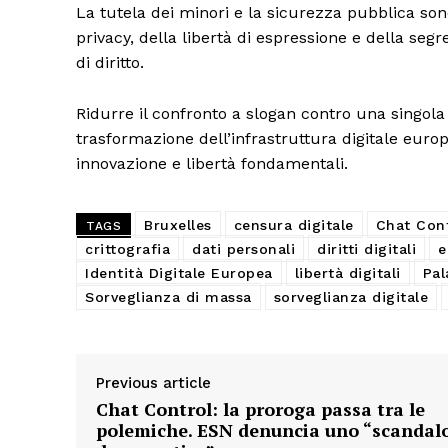
La tutela dei minori e la sicurezza pubblica son
privacy, della libertà di espressione e della seg
di diritto.
Ridurre il confronto a slogan contro una singola
trasformazione dell’infrastruttura digitale europ
innovazione e libertà fondamentali.
Bruxelles
censura digitale
Chat Con
TAGS
crittografia
dati personali
diritti digitali
e
Identità Digitale Europea
libertà digitali
Pal
Sorveglianza di massa
sorveglianza digitale
Previous article
Chat Control: la proroga passa tra le
polemiche. ESN denuncia uno “scandal