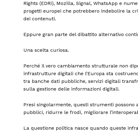
Rights (EDRi), Mozilla, Signal, WhatsApp e numero
progetti europei che potrebbero indebolire la cr
dei contenuti.
Eppure gran parte del dibattito alternativo cont
Una scelta curiosa.
Perché il vero cambiamento strutturale non dipe
infrastrutture digitali che l’Europa sta costruend
tra banche dati pubbliche, servizi digitali transf
TrueRe
sulla gestione delle informazioni digitali.
I cittadini
notiz
Presi singolarmente, questi strumenti possono ave
pubblici, ridurre le frodi, migliorare l’interopera
La questione politica nasce quando queste infra