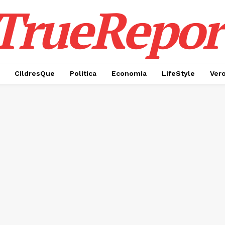
TrueRepor
CildresQue
Politica
Economia
LifeStyle
Ver