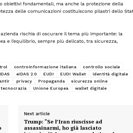
o obiettivi fondamentali, ma anche la protezione della
retezza delle comunicazioni costituiscono pilastri dello Sta
 azienda rischia di oscurare il tema più importante: la
ea e l’equilibrio, sempre più delicato, tra sicurezza,
trol
controinformazione italiana
controllo sociale
IDAS
eIDAS 2.0
EUDI
EUDI Wallet
identità digitale
antir
privacy
Propaganda
sicurezza online
tecnocrazia
Unione Europea
wallet digitale
Next article
Trump: “Se l’Iran riuscisse ad
o
assassinarmi, ho già lasciato