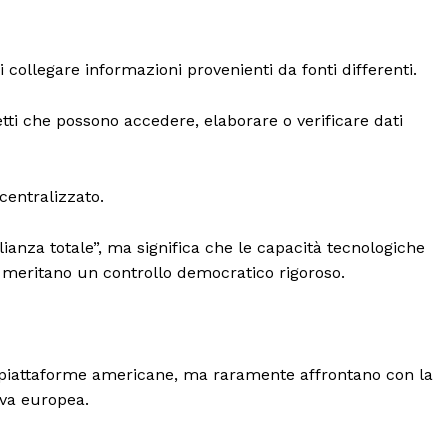
Politica
Economia
collegare informazioni provenienti da fonti differenti.
LifeStyle
Vero Green
ti che possono accedere, elaborare o verificare dati
Donazione
 ORA
centralizzato.
ianza totale”, ma significa che le capacità tecnologiche
 meritano un controllo democratico rigoroso.
e piattaforme americane, ma raramente affrontano con la
iva europea.